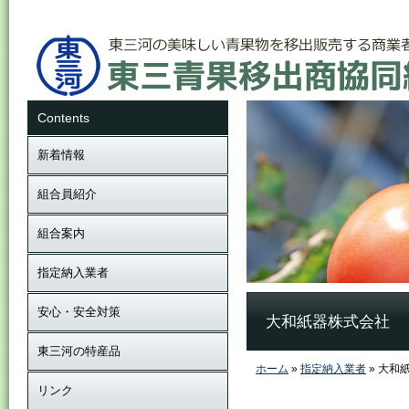
Contents
新着情報
組合員紹介
組合案内
指定納入業者
安心・安全対策
大和紙器株式会社
東三河の特産品
ホーム
»
指定納入業者
» 大和
リンク