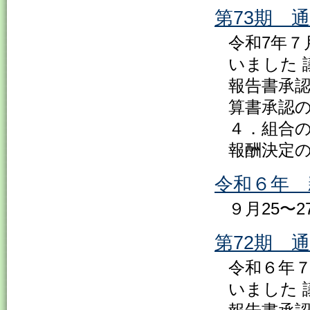
第73期 
令和7年７
いました 
報告書承認
算書承認の
４．組合の
報酬決定の
令和６年 
９月25〜
第72期 
令和６年７
いました 