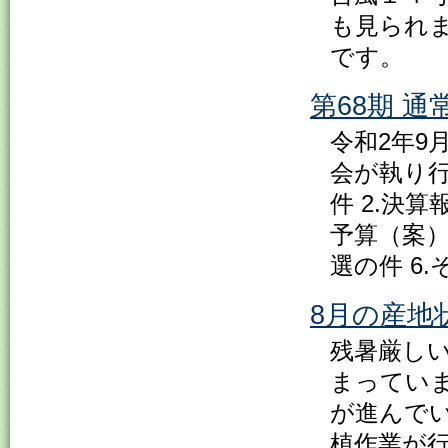
も見られ
です。
第68期 通
令和2年9
会が執り行
件 2.決
予算（案）
選の件 6.
8月の産地
残暑厳し
まってい
が進んで
植作業が