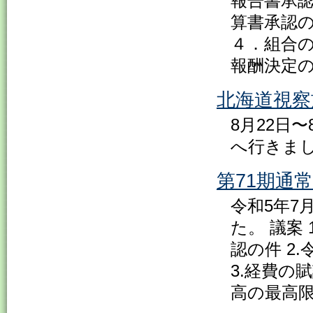
報告書承認
算書承認の
４．組合の
報酬決定の
北海道視察
8月22日
へ行きま
第71期通
令和5年7
た。 議案
認の件 2
3.経費の
高の最高限