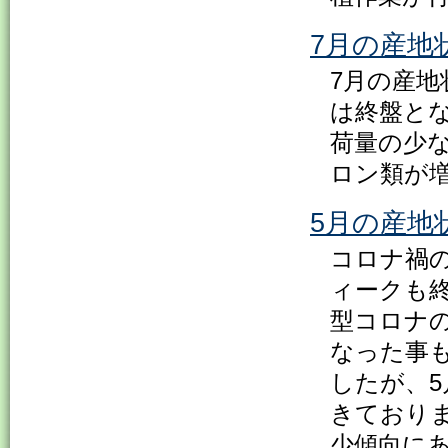
7月の産地
7月の産地
は終盤と
荷量の少
ロン類が
5月の産地
コロナ禍
ィークも
型コロナ
なった事
したが、
きており
少傾向に