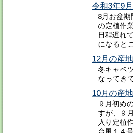
令和3年9
8月お盆
の定植作
日程遅れ
になると
12月の産
冬キャベ
なってき
10月の産
９月初め
すが、９
入り定植
台風１４