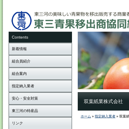
Contents
新着情報
組合員紹介
組合案内
指定納入業者
安心・安全対策
双葉紙業株式会社
東三河の特産品
ホーム
»
指定納入業者
» 双葉
リンク