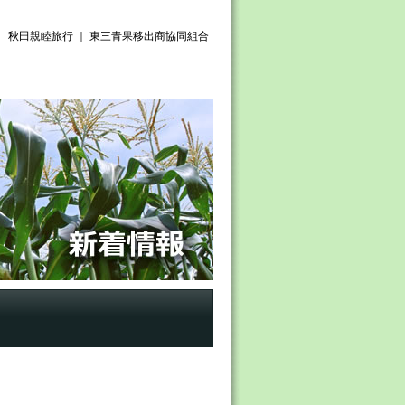
秋田親睦旅行 ｜ 東三青果移出商協同組合