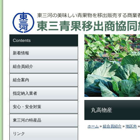
Contents
新着情報
組合員紹介
組合案内
指定納入業者
安心・安全対策
丸高物産
東三河の特産品
ホーム
»
組合員紹介
»
地区外
リンク