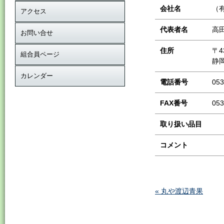
会社名
（
アクセス
代表者名
高
お問い合せ
住所
〒4
組合員ページ
静岡
カレンダー
電話番号
053
FAX番号
053
取り扱い品目
コメント
« 丸や渡辺青果