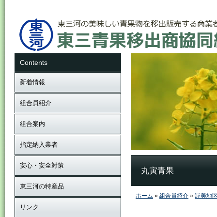
Contents
新着情報
組合員紹介
組合案内
指定納入業者
安心・安全対策
丸寅青果
東三河の特産品
ホーム
»
組合員紹介
»
渥美地
リンク